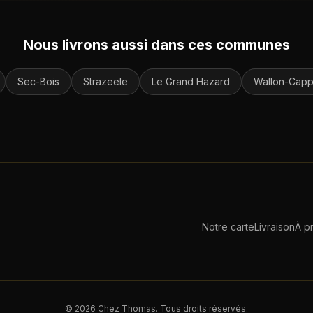
Nous livrons aussi dans ces communes
Sec-Bois
Strazeele
Le Grand Hazard
Wallon-Capp
Notre carte
Livraison
À p
©
2026
Chez Thomas. Tous droits réservés.