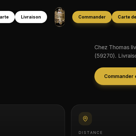
arte
Livraison
Commander
Carte de
Chez Thomas livr
(
59270
). Livrai
Commander e
DISTANCE