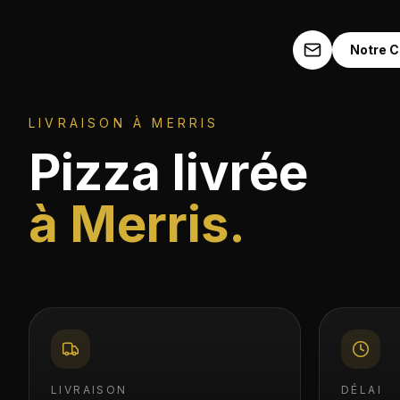
Aller au contenu
Notre C
LIVRAISON À
MERRIS
Pizza livrée
à
Merris
.
LIVRAISON
DÉLAI