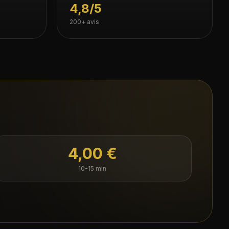
4,8/5
200+ avis
4,00 €
10-15 min