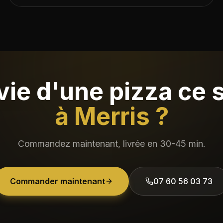
vie d'une pizza ce s
à
Merris
?
Commandez maintenant, livrée en
30-45 min
.
Commander maintenant
07 60 56 03 73