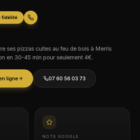
 fidélité
e ses pizzas cuites au feu de bois à
Merris
son en
30-45 min
pour seulement
4€
.
n ligne
07 60 56 03 73
NOTE GOOGLE