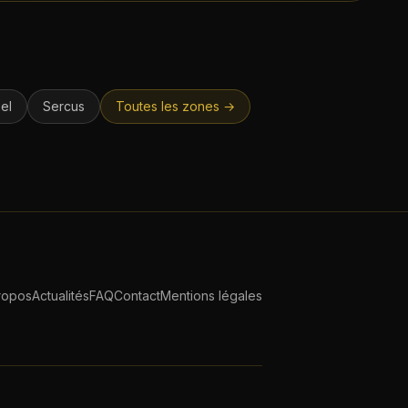
el
Sercus
Toutes les zones →
ropos
Actualités
FAQ
Contact
Mentions légales