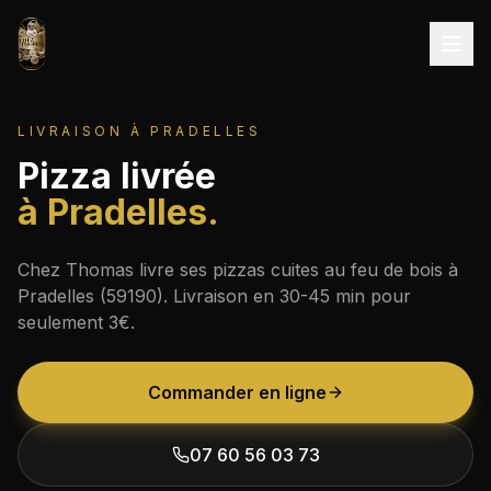
Aller au contenu
LIVRAISON À
PRADELLES
Pizza livrée
à
Pradelles
.
Chez Thomas livre ses pizzas cuites au feu de bois à
Pradelles
(
59190
). Livraison en
30-45 min
pour
seulement
3€
.
Commander en ligne
07 60 56 03 73