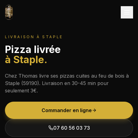
Aller au contenu
LIVRAISON À
STAPLE
Pizza livrée
à
Staple
.
Chez Thomas livre ses pizzas cuites au feu de bois à
Staple
(
59190
). Livraison en
30-45 min
pour
seulement
3€
.
Commander en ligne
07 60 56 03 73